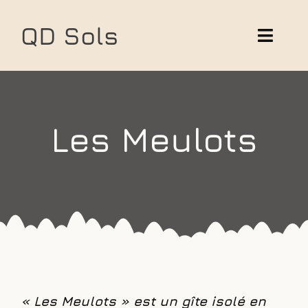
Skip
to
QD Sols
Toggl
content
Navig
Solutions
Réalisations
Les Meulots
« Les Meulots » est un gîte isolé en