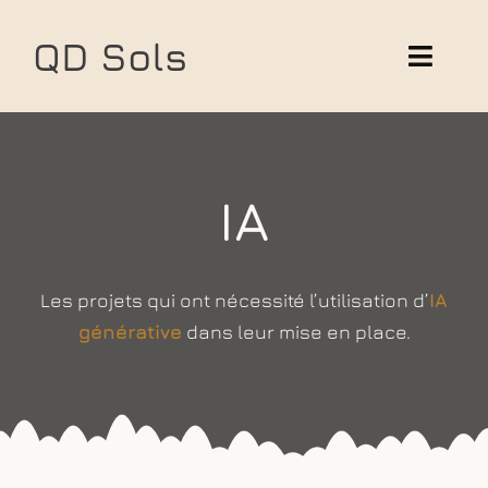
Skip
to
QD Sols
Toggl
content
Navig
Solutions
Réalisations
IA
Les projets qui ont nécessité l’utilisation d’
IA
générative
dans leur mise en place.