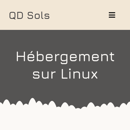
Skip
to
QD Sols
Toggl
content
Navig
Solutions
Hébergement
Réalisations
sur Linux